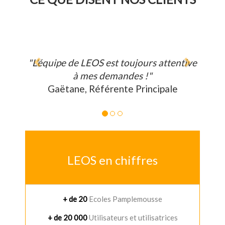
Avant
Après
"L'équipe de LEOS est toujours attentive
"Je ne 
à mes demandes !"
Gaëtane, Référente Principale
Gu
LEOS en chiffres
+ de 20
Ecoles Pamplemousse
+ de 20 000
Utilisateurs et utilisatrices